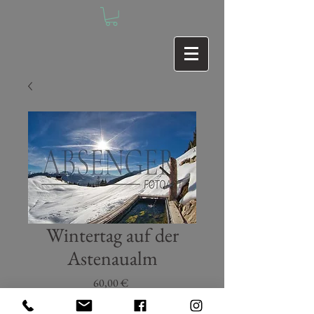
Wintertag auf der
Astenaualm
Preis
60,00 €