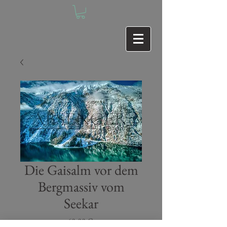
Die Gaisalm vor dem
Bergmassiv vom
Seekar
Preis
60,00 €